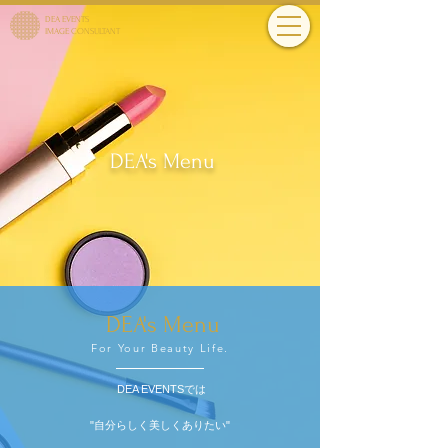
DEA EVENTS
IMAGE CONSULTANT
DEA's Menu
DEA​'s Menu
For Your Beauty Life.
DEA EVENTSでは
"自分らしく美しくありたい"